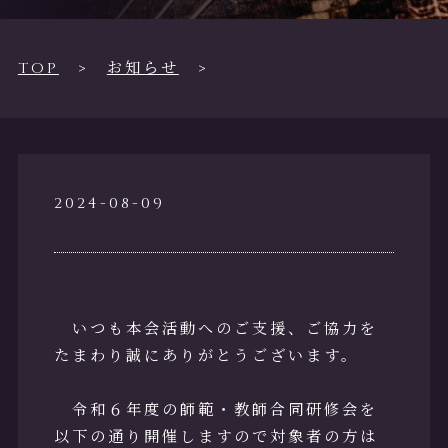
活動紹介・
実績
TOP
お知らせ
支部・研究
所一覧
各種お知ら
2024-08-09
せ
フォトギャ
ラリー
いつも本会活動へのご支援、ご協力を
たまわり誠にありがとうございます。
資料ダウン
ロード
令和６年度の師範・教師合同研修会を
以下の通り開催しますので対象者の方は