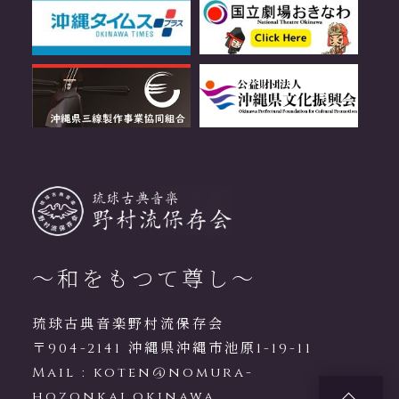
～和をもつて尊し～
琉球古典音楽野村流保存会
〒904-2141 沖縄県沖縄市池原1-19-11
Mail :
koten@nomura-
hozonkai.okinawa