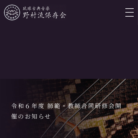
EN
/
CH
/
KR
野村流保存
会とは
令和６年度 師範・教師合同研修会開
会長挨拶・
団体概要
催のお知らせ