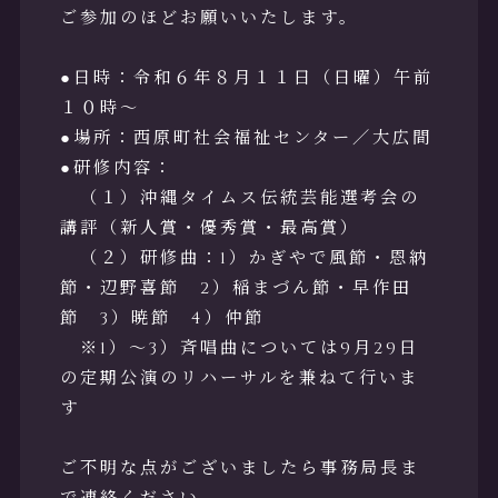
ご参加のほどお願いいたします。
お問合せ
●日時：令和６年８月１１日（日曜）午前
１０時～
●場所：西原町社会福祉センター／大広間
●研修内容：
（１）沖縄タイムス伝統芸能選考会の
講評（新人賞・優秀賞・最高賞）
リンク
（２）研修曲：1）かぎやで風節・恩納
節・辺野喜節 2）稲まづん節・早作田
節 3）暁節 4）仲節
※1）～3）斉唱曲については9月29日
の定期公演のリハーサルを兼ねて行いま
す
ご不明な点がございましたら事務局長ま