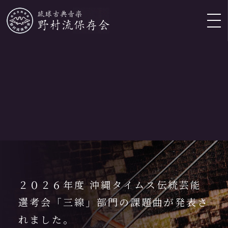
EN
/
CH
/
KR
野村流保存
会とは
会長挨拶・
２０２６年度 沖縄タイムス伝統芸能
団体概要
選考会「三線」部門の課題曲が発表さ
れました。