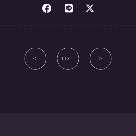
＜
LIST
＞