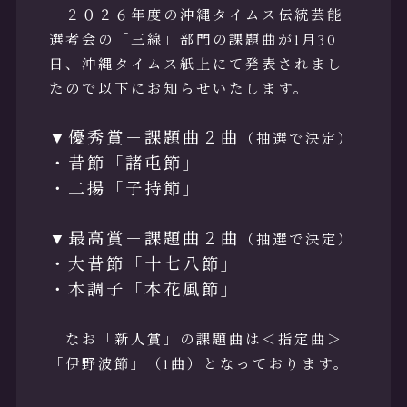
２０２６年度の沖縄タイムス伝統芸能
お問合せ
選考会の「三線」部門の課題曲が1月30
日、沖縄タイムス紙上にて発表されまし
たので以下にお知らせいたします。
▼優秀賞－課題曲２曲
（抽選で決定）
・昔節「諸屯節」
・二揚「子持節」
リンク
▼最高賞－課題曲２曲
（抽選で決定）
・大昔節「十七八節」
・本調子「本花風節」
なお「新人賞」の課題曲は＜指定曲＞
「伊野波節」（1曲）となっております。