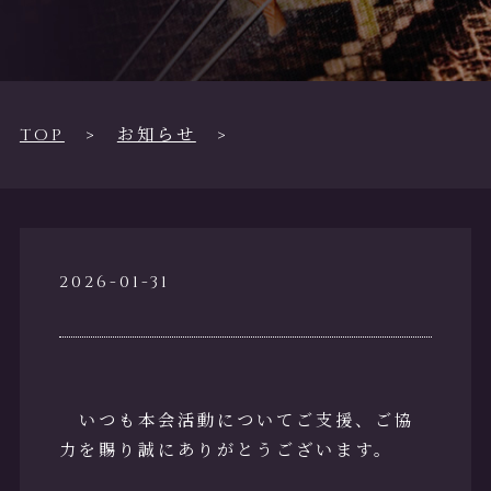
活動紹介・
実績
支部・研究
所一覧
TOP
お知らせ
各種お知ら
せ
2026-01-31
フォトギャ
ラリー
いつも本会活動についてご支援、ご協
資料ダウン
ロード
力を賜り誠にありがとうございます。