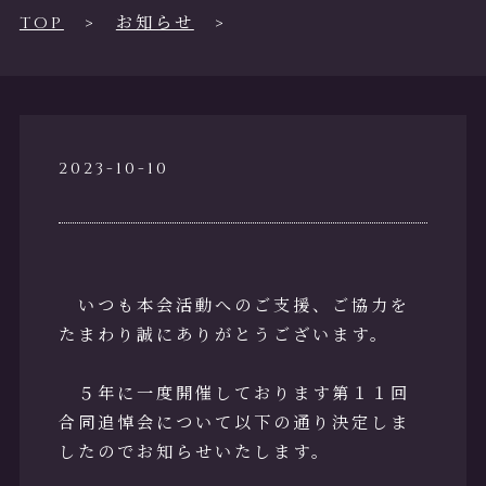
活動紹介・
実績
TOP
お知らせ
支部・研究
所一覧
2023-10-10
各種お知ら
せ
いつも本会活動へのご支援、ご協力を
フォトギャ
たまわり誠にありがとうございます。
ラリー
５年に一度開催しております第１１回
資料ダウン
合同追悼会について以下の通り決定しま
ロード
したのでお知らせいたします。