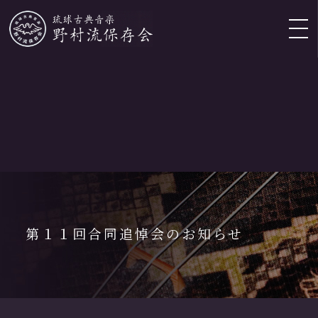
EN
/
CH
/
KR
野村流保存
会とは
第１１回合同追悼会のお知らせ
会長挨拶・
団体概要