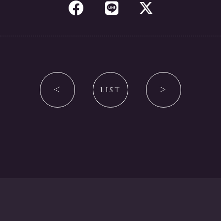
＜
LIST
＞